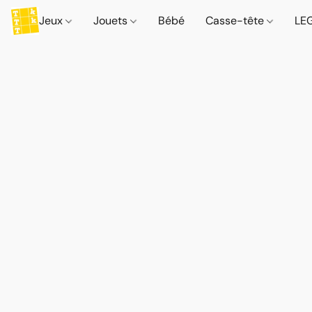
Jeux
Jouets
Bébé
Casse-tête
LE