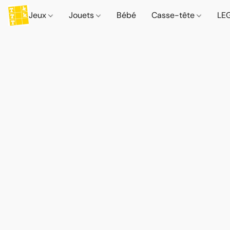
Jeux
Jouets
Bébé
Casse-tête
LE