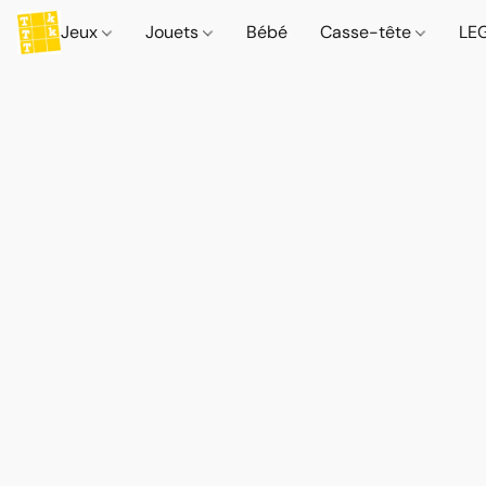
Jeux
Jouets
Bébé
Casse-tête
LE