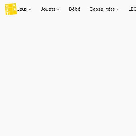
Jeux
Jouets
Bébé
Casse-tête
LE